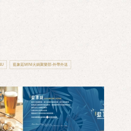
NU
藍象廷MINI火鍋聚樂部-外帶外送