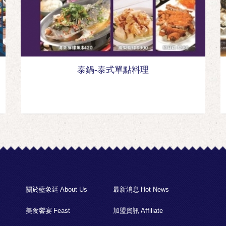
泰鍋-泰式單點料理
關於藍象廷
About Us
最新消息
Hot News
美食饗宴
Feast
加盟資訊
Affiliate