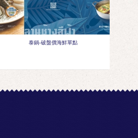
泰鍋-破盤價海鮮單點