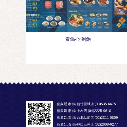
泰鍋-吃到飽
藍象廷.泰.鍋-新竹巨城店 (03)535-6675
藍象廷.泰.鍋-中友店 (04)2225-9610
藍象廷.泰.鍋-台北站前店 (02)2311-0809
藍象廷.泰.鍋-林口三井店 (02)2608-6277