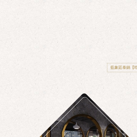
藍象廷泰鍋【