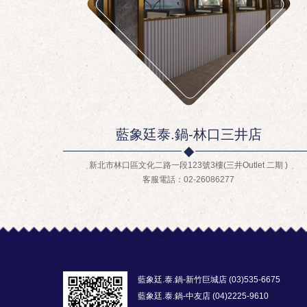
藍象廷泰.鍋-林口三井店
新北市林口區文化二路一段123號3樓(三井Outlet 二期 )
客服電話：02-26086277
藍象廷.泰.鍋-新竹巨城店 (03)535-6675
藍象廷.泰.鍋-中友店 (04)2225-9610