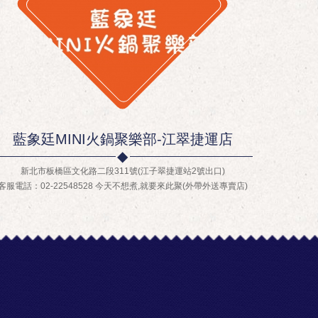
藍象廷MINI火鍋聚樂部-江翠捷運店
新北市板橋區文化路二段311號(江子翠捷運站2號出口)
客服電話：02-22548528 今天不想煮,就要來此聚(外帶外送專賣店)