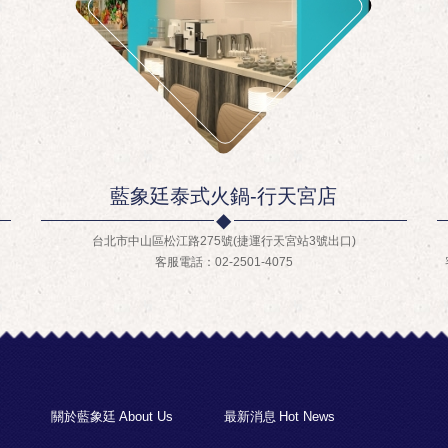
藍象廷泰式火鍋-行天宮店
台北市中山區松江路275號(捷運行天宮站3號出口)
客服電話：02-2501-4075
關於藍象廷
About Us
最新消息
Hot News