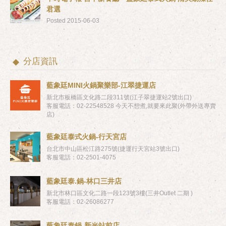
君選
Posted 2015-06-03
分店資訊
藍象廷MINI火鍋聚樂部-江翠捷運店
新北市板橋區文化路二段311號(江子翠捷運站2號出口)
客服電話：02-22548528 今天不想煮,就要來此聚(外帶外送專賣
店)
藍象廷泰式火鍋-行天宮店
台北市中山區松江路275號(捷運行天宮站3號出口)
客服電話：02-2501-4075
藍象廷泰.鍋-林口三井店
新北市林口區文化二路一段123號3樓(三井Outlet 二期 )
客服電話：02-26086277
藍象廷泰鍋-新光站前店