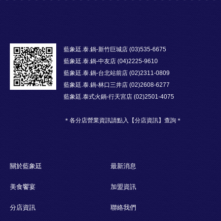
藍象廷.泰.鍋-新竹巨城店 (03)535-6675
藍象廷.泰.鍋-中友店 (04)2225-9610
藍象廷.泰.鍋-台北站前店 (02)2311-0809
藍象廷.泰.鍋-林口三井店 (02)2608-6277
藍象廷.泰式火鍋-行天宮店 (02)2501-4075
＊各分店營業資訊請點入【分店資訊】查詢＊
關於藍象廷
最新消息
美食饗宴
加盟資訊
分店資訊
聯絡我們