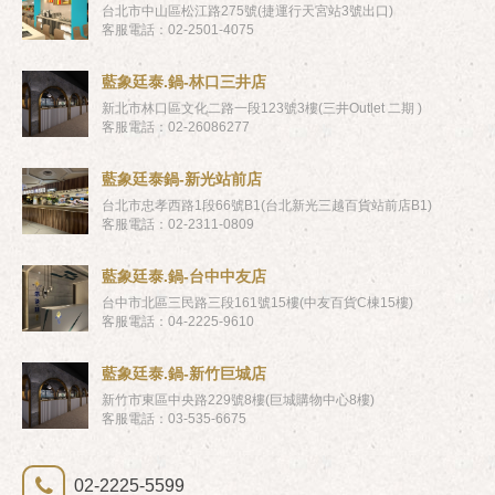
台北市中山區松江路275號(捷運行天宮站3號出口)
客服電話：02-2501-4075
藍象廷泰.鍋-林口三井店
新北市林口區文化二路一段123號3樓(三井Outlet 二期 )
客服電話：02-26086277
藍象廷泰鍋-新光站前店
台北市忠孝西路1段66號B1(台北新光三越百貨站前店B1)
客服電話：02-2311-0809
藍象廷泰.鍋-台中中友店
台中市北區三民路三段161號15樓(中友百貨C棟15樓)
客服電話：04-2225-9610
藍象廷泰.鍋-新竹巨城店
新竹市東區中央路229號8樓(巨城購物中心8樓)
客服電話：03-535-6675
02-2225-5599