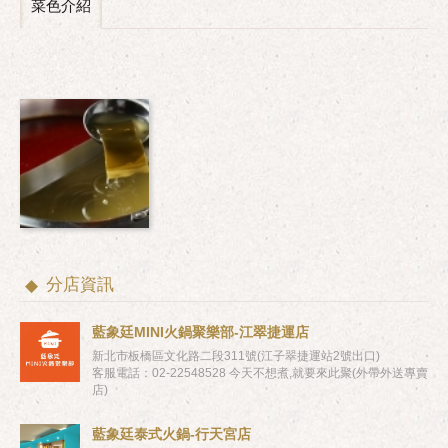
菜色介紹
分店資訊
藍象廷MINI火鍋聚樂部-江翠捷運店
新北市板橋區文化路二段311號(江子翠捷運站2號出口)
客服電話：02-22548528 今天不想煮,就要來此聚(外帶外送專賣
店)
藍象廷泰式火鍋-行天宮店