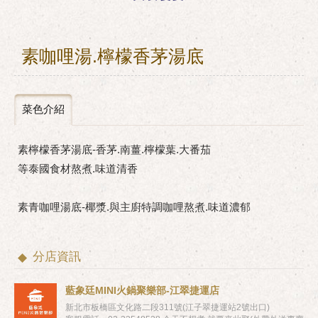
素咖哩湯.檸檬香茅湯底
菜色介紹
素檸檬香茅湯底-香茅.南薑.檸檬葉.大番茄
等泰國食材熬煮.味道清香
素青咖哩湯底-椰漿.與主廚特調咖哩熬煮.味道濃郁
分店資訊
藍象廷MINI火鍋聚樂部-江翠捷運店
新北市板橋區文化路二段311號(江子翠捷運站2號出口)