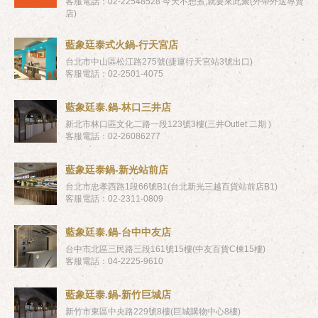
客服電話：02-22548528 今天不想煮,就要來此聚(外帶外送專賣
店)
藍象廷泰式火鍋-行天宮店
台北市中山區松江路275號(捷運行天宮站3號出口)
客服電話：02-2501-4075
藍象廷泰.鍋-林口三井店
新北市林口區文化二路一段123號3樓(三井Outlet 二期 )
客服電話：02-26086277
藍象廷泰鍋-新光站前店
台北市忠孝西路1段66號B1(台北新光三越百貨站前店B1)
客服電話：02-2311-0809
藍象廷泰.鍋-台中中友店
台中市北區三民路三段161號15樓(中友百貨C棟15樓)
客服電話：04-2225-9610
藍象廷泰.鍋-新竹巨城店
新竹市東區中央路229號8樓(巨城購物中心8樓)