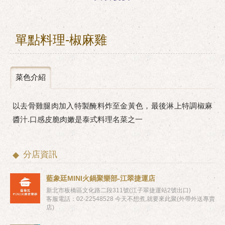
單點料理-椒麻雞
菜色介紹
以去骨雞腿肉加入特製醃料炸至金黃色，最後淋上特調椒麻
醬汁.口感皮脆肉嫩是泰式料理名菜之一
分店資訊
藍象廷MINI火鍋聚樂部-江翠捷運店
新北市板橋區文化路二段311號(江子翠捷運站2號出口)
客服電話：02-22548528 今天不想煮,就要來此聚(外帶外送專賣
店)