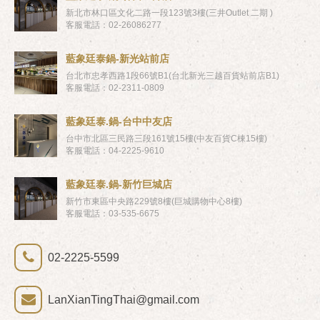
新北市林口區文化二路一段123號3樓(三井Outlet 二期 )
客服電話：02-26086277
藍象廷泰鍋-新光站前店
台北市忠孝西路1段66號B1(台北新光三越百貨站前店B1)
客服電話：02-2311-0809
藍象廷泰.鍋-台中中友店
台中市北區三民路三段161號15樓(中友百貨C棟15樓)
客服電話：04-2225-9610
藍象廷泰.鍋-新竹巨城店
新竹市東區中央路229號8樓(巨城購物中心8樓)
客服電話：03-535-6675
02-2225-5599
LanXianTingThai@gmail.com