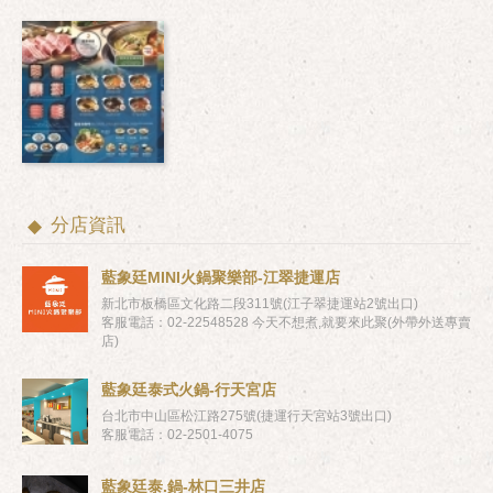
分店資訊
藍象廷MINI火鍋聚樂部-江翠捷運店
新北市板橋區文化路二段311號(江子翠捷運站2號出口)
客服電話：02-22548528 今天不想煮,就要來此聚(外帶外送專賣
店)
藍象廷泰式火鍋-行天宮店
台北市中山區松江路275號(捷運行天宮站3號出口)
客服電話：02-2501-4075
藍象廷泰.鍋-林口三井店