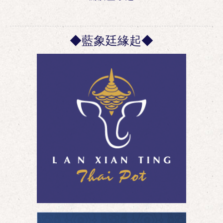
◆藍象廷緣起◆