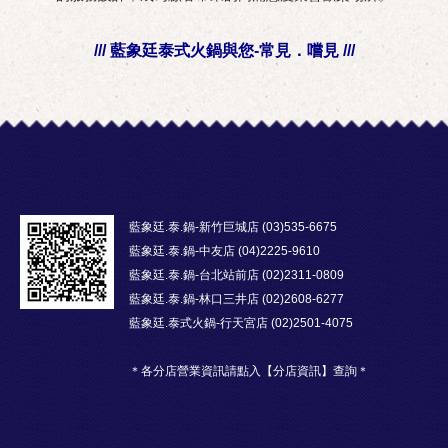
/// 藍象廷泰式火鍋與您-常見．嚐見 ///
藍象廷.泰.鍋-新竹巨城店 (03)535-6675
藍象廷.泰.鍋-中友店 (04)2225-9610
藍象廷.泰.鍋-台北站前店 (02)2311-0809
藍象廷.泰.鍋-林口三井店 (02)2608-6277
藍象廷.泰式火鍋-行天宮店 (02)2501-4075
＊各分店營業資訊請點入【分店資訊】查詢＊