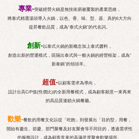
專業-
突破經營火鍋是無技術易被覆製的產業思維，
將泰式精選湯頭導入火鍋，以色、香、味、型、器、具的6大方向
提昇餐飲品質，成為”泰式火鍋”的代名詞。
創新-
以泰式火鍋的新概念加上泰式醬料，
創造出新的營運模式，區隔出泰式與一般火鍋的經營框架，成為”
新泰鍋”的領頭羊。
超值-
以顧客需求為導向，
設計出高C/P值(性價比)的全新用餐模式，成為顧客願意一來再來
的高品質連鎖火鍋餐廳。
歡樂-
餐飲的用餐文化以從「吃飽」到發展出「目的型」用餐，
開始有慶生、節慶、部門聚餐及好友聚會等不同目的，透過需求性
的服務設計，成為顧客常來的高滿意度聚會歡樂場所。